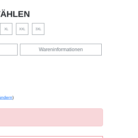
ÄHLEN
XL
XXL
3XL
Wareninformationen
ändern
)